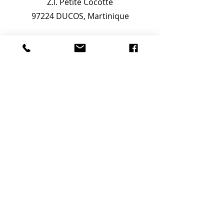
Z.I. Petite Cocotte
97224 DUCOS, Martinique
Téléphone
05 96 77 08 86
E-mail
cs.m@wanadoo.fr
Nous suivre